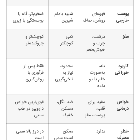
پوست
قهوه‌ای
شبیه بادام
ضخیم‌تر، گاه با
خارجی
روشن، صاف
شیرین
برجستگی یا زبری
مغز
درشت،
کمی
کوچک‌تر و
چرب و
کوچکتر
چروکیده‌تر
خوش‌طعم
کاربرد
بله،
محدود،
فقط پس از
خوراکی
به‌صورت
نیاز به
فرآوری یا
خام یا بو
تلخی‌گیری
روغن‌گیری
داده
خواص
مفید برای
ضد انگل،
قوی‌ترین خواص
درمانی
قلب،
مسکن
دارویی در طب
پوست، مغز
خفیف
سنتی
خطر
ندارد
ممکن
در دوز بالا سمی
مصرف
است سمی
است