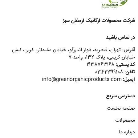
شرکت محصولات ارگانیک ارمغان سبز
در تماس باشید
آدرس:
تهران، قیطریه، بلوار اندرزگو، خیابان سلیمانی غربی، نبش
خیابان کریمی، پلاک 132، واحد 7
کد پستی:
1938763168
تلفن:
02122399108
ایمیل:
info@greenorganicproducts.com
دسترسی سریع
صفحه نخست
محصولات
درباره ما