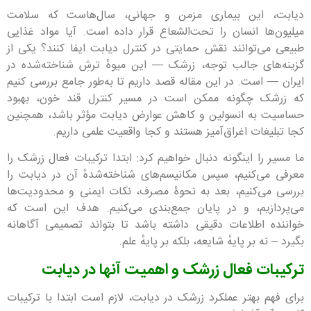
دیابت، این بیماری مزمن و جهانی، سال‌هاست که سلامت
میلیون‌ها انسان را تحت‌الشعاع قرار داده است. آیا مواد غذایی
طبیعی می‌توانند نقش حمایتی در کنترل دیابت ایفا کنند؟ یکی از
گزینه‌های جالب توجه، زرشک — این میوهٔ ترشِ شناخته‌شده در
ایران — است. در این مقاله قصد داریم تا به‌طور جامع بررسی کنیم
که زرشک چگونه ممکن است در مسیر کنترل قند خون، بهبود
حساسیت به انسولین و کاهش عوارض دیابت مؤثر باشد، همچنین
کجا تبلیغات اغراق‌آمیز هستند و کجا واقعیت علمی داریم.
ما مسیر را اینگونه دنبال خواهیم کرد: ابتدا ترکیبات فعال زرشک را
معرفی می‌کنیم، سپس مکانیسم‌های شناخته‌شدهٔ آن در دیابت را
بررسی می‌کنیم، بعد به نحوۀ مصرف، نکات ایمنی و محدودیت‌ها
می‌پردازیم، و در پایان جمع‌بندی می‌کنیم. هدف این است که
خواننده اطلاعات دقیقی داشته باشد تا بتواند تصمیمی آگاهانه
بگیرد – نه بر پایهٔ شایعه، بلکه بر پایهٔ علم.
ترکیبات فعال زرشک و اهمیت آنها در دیابت
برای فهم بهتر عملکرد زرشک در دیابت، لازم است ابتدا با ترکیبات