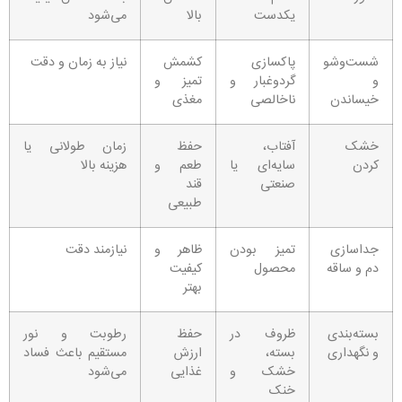
یکدست
بالا
می‌شود
شست‌وشو
پاکسازی
کشمش
نیاز به زمان و دقت
و
گردوغبار و
تمیز و
خیساندن
ناخالصی
مغذی
خشک
آفتاب،
حفظ
زمان طولانی یا
کردن
سایه‌ای یا
طعم و
هزینه بالا
صنعتی
قند
طبیعی
جداسازی
تمیز بودن
ظاهر و
نیازمند دقت
دم و ساقه
محصول
کیفیت
بهتر
بسته‌بندی
ظروف در
حفظ
رطوبت و نور
و نگهداری
بسته،
ارزش
مستقیم باعث فساد
خشک و
غذایی
می‌شود
خنک