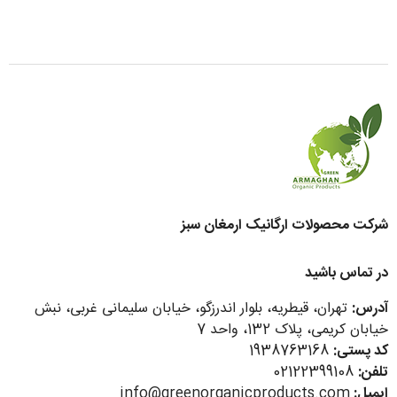
شرکت محصولات ارگانیک ارمغان سبز
در تماس باشید
آدرس:
تهران، قیطریه، بلوار اندرزگو، خیابان سلیمانی غربی، نبش
خیابان کریمی، پلاک 132، واحد 7
کد پستی:
1938763168
تلفن:
02122399108
ایمیل:
info@greenorganicproducts.com